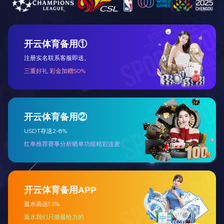
开云·体育关于征集校史陈列馆展陈史料的公告
2025-12-19
“校友论坛”2026年第22讲（总172讲）：传承电力薪火 共赴时代光明
2026-06-24
关于组织开展2026年校园开放日暨高考志愿填报咨询会的通知
2026-06-24
开云·体育2026年本科生、研究生毕业典礼直播预告
2026-06-23