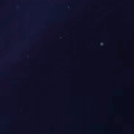
学术讲座
学术科大
学术期刊
查看更多