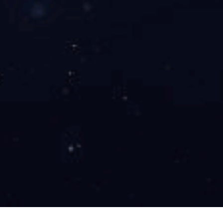
时 间：2026-07-02 14:30
地 点：J4-322
2026
嵙汇学科交叉融合论坛第10期：“人工智能+海洋”前沿技术
06-28
2026
“名家讲坛”2026年第46期：Controlled Underground Injection: A Solution to Tackle Water Challenges（总1148期）
06-26
2026
嵙汇学科交叉融合论坛第9期：从实验室到产业：高校创新人才培养与科技成果转化路径
06-25
2026
经管大讲堂：公共数据开放与韧性城市能源体系构建
06-24