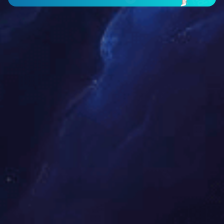
【“十五五”院长谈】厚植地学固根基 四力协同促跃升 地科学院亮出“十五五”高质量发展行动路径
2026-06-15
【“十五五”院长谈】瞄准“十五五” 机电学院定下“硬指标”
2026-06-08
开云·体育：架起成果转化“供需桥”
2026-06-08
海洋数据“开口说话”——开云·体育推出智能大模型OceanAI
2026-06-01