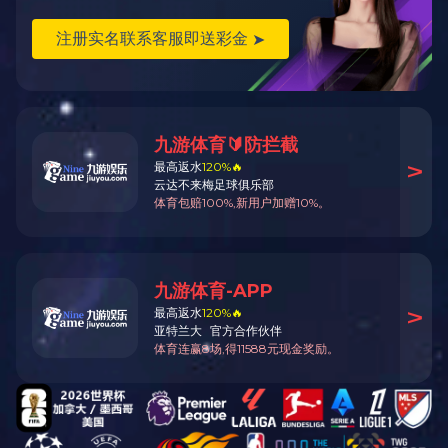
王君松讲授树立和践行正确政绩观学习教育专题党课
2026-06-25
山东省体育产业集团卞国峰一行来校交流 顾玉婷受聘我校兼职教授
2026-06-24
山东能源集团党委书记、董事长李伟一行来校调研交流
2026-06-19
科大公告
查看更多