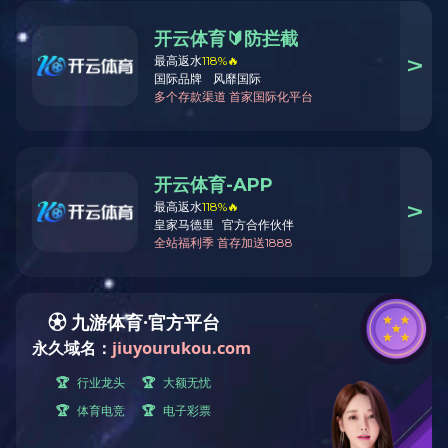
发布时间：2026-06-24
点击：
831
6月23日，山东省体育产业集团总裁卞国
峰、山东省乒乓球女队主教练顾玉婷一行来
访，校党委书记王君松会见客人，校党委常
委、副校长诸葛福民陪同会见。