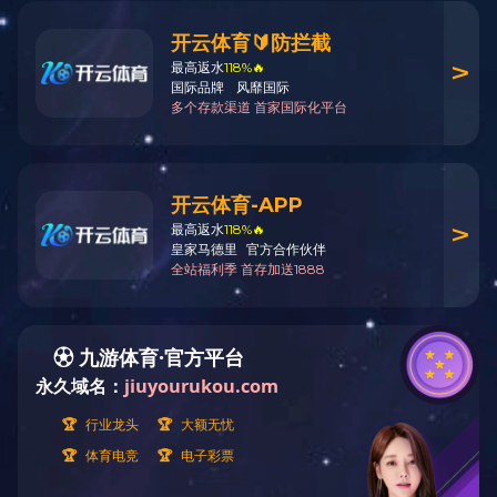
暮春三月，科大校园中牡丹竞放，万紫千红，美不胜收。（摄影