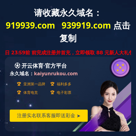
图说科大
-
-
开云（中国）一站式服务官方网站
美景山科
正文
美景山科
熏