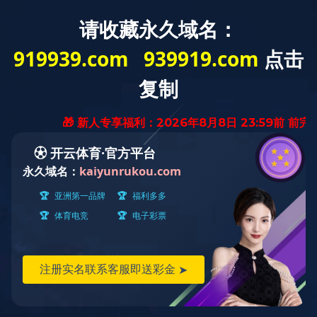
科大学者/故事
正文
开云（中国）一站式服务官方网站
-
科大学者/故事
-
徐庆莘：国家发明奖排名的背后
发布时间：2026-02-23
点击：
364