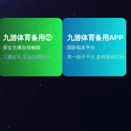
果
域取得新进展
秀”等级
》期刊发表最新研究 成果