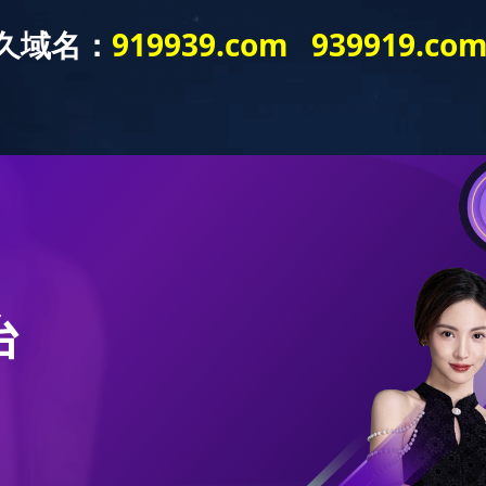
国）一站式服务官方网站
开云·体育
组织机
大